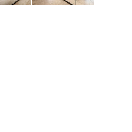
Fotografo architettura, fotografo
interni, fotografo cantieri, fotografo
grandi opere edilizie, fotografo affitti,
fotografo case, fotografo
ristrutturazioni fotografo airbnb,
fotografo affittacamere, fotografo real
estate, fotografo architetti stidi,
fotografo opere ingenieri, fotografo
ponti, fotografo infrastrtutture
Fotografo Business and Brandin
Photographer
Ciatta Milano, Pavia, Bergamo, Brescia,
Lodi, como, Cremona, Mantova, Varese,
Sondrio, Alessandria, Asti, Novara,
Torino, Cuneo, Verbano, Cusio , Ossola,
Vercelli. Piacenza, Modena, Parma,
Reggio Emilia, Bologna. Genova, Savona,
La Spezia. Padova, Verona, Vicenza,
Venezia, Rovigo, Treviso.Lugano,
Bellinzona, Locarno.
Merate, Monza Brianza, Casatenovo,
Calolziocorte, Castamasnaga, Colico,
Barzanò, Magenta, Corbetta, Opera,