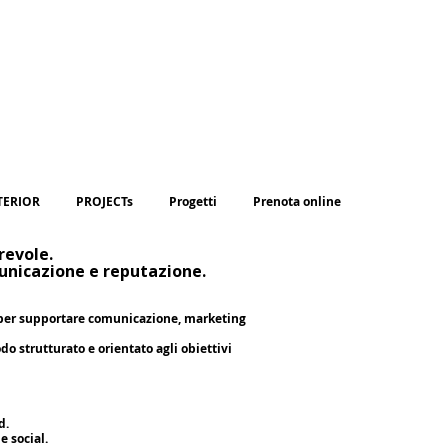
TERIOR
PROJECTs
Progetti
Prenota online
revole.
nicazione e reputazione.
, per supportare comunicazione, marketing
do strutturato e orientato agli obiettivi
d.
e social.