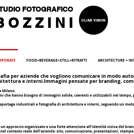
TUDIO FOTOGRAFICO
 O Z Z I N I
CL/AB VISION
ORPORATE
FOOD+BEVERAGE+STILL+RITRATTI
ARCHITECTURE + IN
afia per aziende che vogliono comunicare in modo auto
itettura e interni.
Immagini pensate per branding, comu
a Milano.
oni che hanno bisogno di immagini solide, coerenti e utilizzabili nel tempo
reportage industriali e fotografia di architettura e interni, seguendo un meto
 un approccio organizzato e una forte attenzione all’identità visiva del bran
nel contesto reale dell’azienda: sito, comunicazione, presentazioni, stampa 