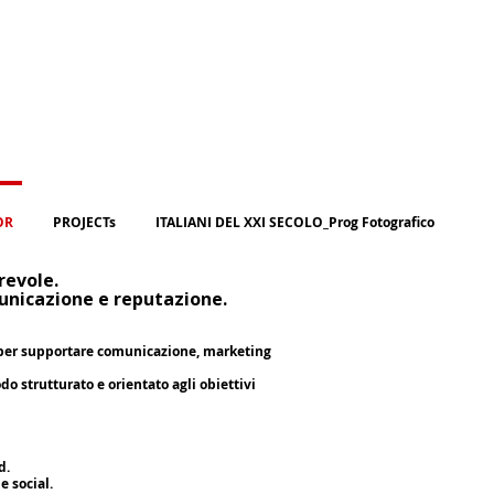
OR
PROJECTs
ITALIANI DEL XXI SECOLO_Prog Fotografico
revole.
nicazione e reputazione.
, per supportare comunicazione, marketing
do strutturato e orientato agli obiettivi
d.
e social.