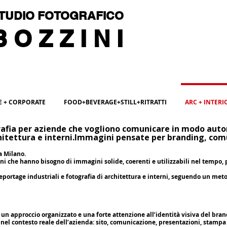
TUDIO FOTOGRAFICO
 O Z Z I N I
CL/AB VISION
FE + CORPORATE
FOOD+BEVERAGE+STILL+RITRATTI
ARC + INTERI
afia per aziende che vogliono comunicare in modo auto
itettura e interni.
Immagini pensate per branding, comu
a Milano.
oni che hanno bisogno di immagini solide, coerenti e utilizzabili nel tempo
reportage industriali e fotografia di architettura e interni, seguendo un meto
 un approccio organizzato e una forte attenzione all’identità visiva del bran
nel contesto reale dell’azienda: sito, comunicazione, presentazioni, stampa 