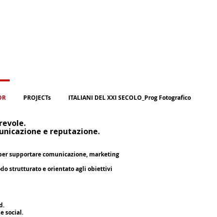
OR
PROJECTs
ITALIANI DEL XXI SECOLO_Prog Fotografico
revole.
nicazione e reputazione.
, per supportare comunicazione, marketing
do strutturato e orientato agli obiettivi
d.
e social.