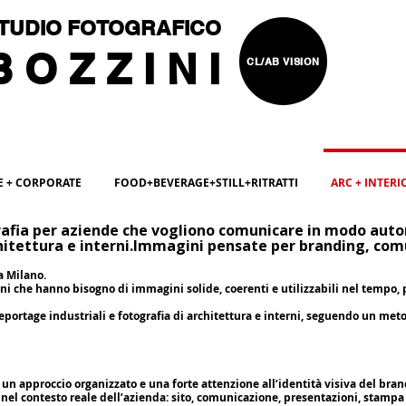
TUDIO FOTOGRAFICO
 O Z Z I N I
CL/AB VISION
FE + CORPORATE
FOOD+BEVERAGE+STILL+RITRATTI
ARC + INTERI
afia per aziende che vogliono comunicare in modo auto
itettura e interni.
Immagini pensate per branding, comu
a Milano.
oni che hanno bisogno di immagini solide, coerenti e utilizzabili nel tempo
reportage industriali e fotografia di architettura e interni, seguendo un meto
Fotografo architettura, fotografo interni, fotografo
cantieri, fotografo grandi opere edilizie, fotografo
affitti, fotografo case, fotografo ristrutturazioni
fotografo airbnb, fotografo affittacamere, fotografo
 un approccio organizzato e una forte attenzione all’identità visiva del bran
real estate, fotografo architetti stidi, fotografo
nel contesto reale dell’azienda: sito, comunicazione, presentazioni, stampa 
opere ingenieri, fotografo ponti, fotografo