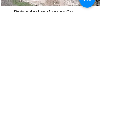
Rodalquilar Las Minas de Oro
2012
Rodalquilar Las Minas de Oro_2012
I resti del patrimonio industriale di
Rodalquilar sono eccezionali a causa
della speciale combinazione di bellezza
paesaggistica, valore storico e interesse
tecnologico.
Read More