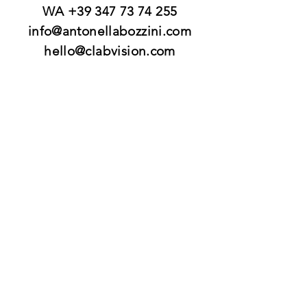
WA
+39 347 73 74 255
info@antonellabozzini.com
hello@clabvision.com
Fotografo architettura, fotografo
interni, fotografo cantieri, fotografo
grandi opere edilizie, fotografo affitti,
fotografo case, fotografo
ristrutturazioni fotografo airbnb,
fotografo affittacamere, fotografo real
estate, fotografo architetti stidi,
fotografo opere ingenieri, fotografo
ponti, fotografo infrastrtutture
Fotografo Business and Brandin
Photographer
Ciatta Milano, Pavia, Bergamo, Brescia,
Lodi, como, Cremona, Mantova, Varese,
Sondrio, Alessandria, Asti, Novara,
Torino, Cuneo, Verbano, Cusio , Ossola,
Vercelli. Piacenza, Modena, Parma,
Reggio Emilia, Bologna. Genova, Savona,