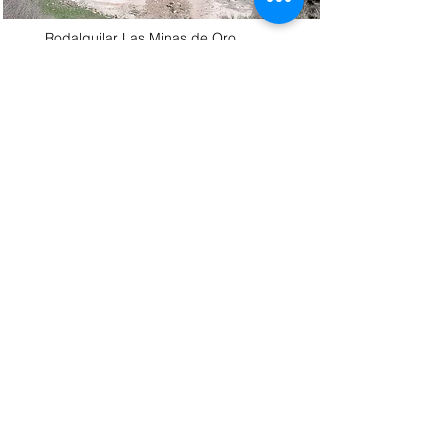
Rodalquilar Las Minas de Oro
2012
Rodalquilar Las Minas de Oro_2012
I resti del patrimonio industriale di
Rodalquilar sono eccezionali a causa
della speciale combinazione di bellezza
paesaggistica, valore storico e interesse
tecnologico.
Read More